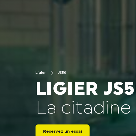
Ligier
JS50
LIGIER JS5
La citadine
Réservez un essai