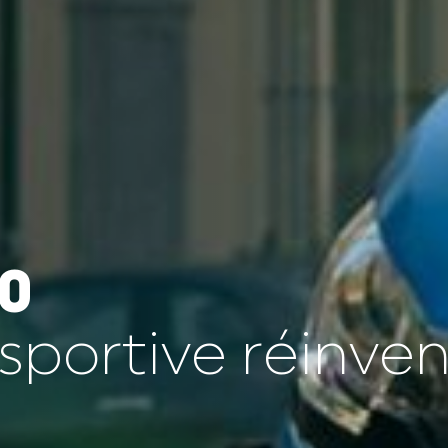
0
 sportive réinve