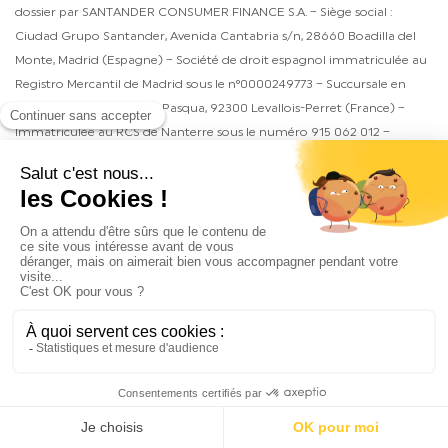
dossier par SANTANDER CONSUMER FINANCE S.A. – Siège social :
Ciudad Grupo Santander, Avenida Cantabria s/n, 28660 Boadilla del
Monte, Madrid (Espagne) – Société de droit espagnol immatriculée au
Registro Mercantil de Madrid sous le n°0000249773 – Succursale en
France : 26, Quai Charles Pasqua, 92300 Levallois-Perret (France) –
Immatriculée au RCS de Nanterre sous le numéro 915 062 012 –
Etablissement de crédit régi par l’Autorité de contrôle Prudentiel et de
Résolution (ACPR – 4 Place de Budapest, CS 92459, 75436 Paris Cedex
09) | Intermédiaire européen en assurance immatriculé sous le
n°OV0089 (www.orias.fr).
LIGIER Myli I.DEAL EV – 8 kWh en Location avec Option d’Achat sur 24
mois avec un premier loyer majoré de 4 800 € suivi , prime CEE de
250€* de 23 loyers mensuels de 89 € dans le réseau participant.
Montant total dû par le locataire en cas d’acquisition du véhicule au
terme du contrat : 15 488,52 €. Un crédit vous engage et doit être
remboursé. Vérifiez vos capacités de remboursement avant de vous
Nous contacter
Configurateur
Nos concessions
engager. Offre à particuliers non cumulable en Location avec Option