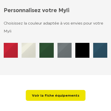
Personnalisez votre Myli
Choisissez la couleur adaptée à vos envies pour votre
Myli
Changer de couleur
Changer de couleur
Changer de couleur
Changer de couleur
Changer de couleu
Changer 
Voir la fiche équipements