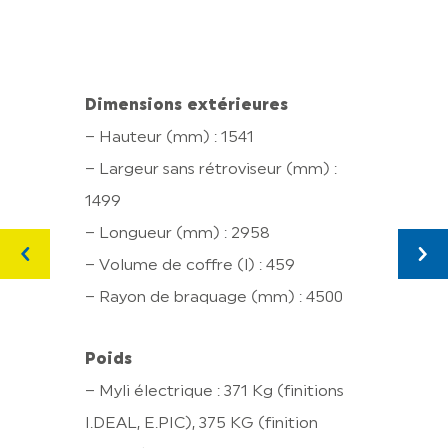
Dimensions extérieures
– Hauteur (mm) : 1541
– Largeur sans rétroviseur (mm) :
Roue
1499
– Pne
– Longueur (mm) : 2958
155/6
– Volume de coffre (l) : 459
165/50
– Rayon de braquage (mm) : 4500
Frein
Poids
– Ava
– Myli électrique : 371 Kg (finitions
– Arr
I.DEAL, E.PIC), 375 KG (finition