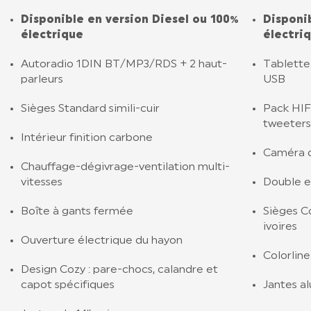
Disponible en version Diesel ou 100%
Disponi
électrique
électri
Autoradio 1DIN BT/MP3/RDS + 2 haut-
Tablette 
parleurs
USB
Sièges Standard simili-cuir
Pack HIFI
tweeters
Intérieur finition carbone
Caméra d
Chauffage-dégivrage-ventilation multi-
vitesses
Double e
Boîte à gants fermée
Sièges Co
ivoires
Ouverture électrique du hayon
Colorline
Design Cozy : pare-chocs, calandre et
capot spécifiques
Jantes al