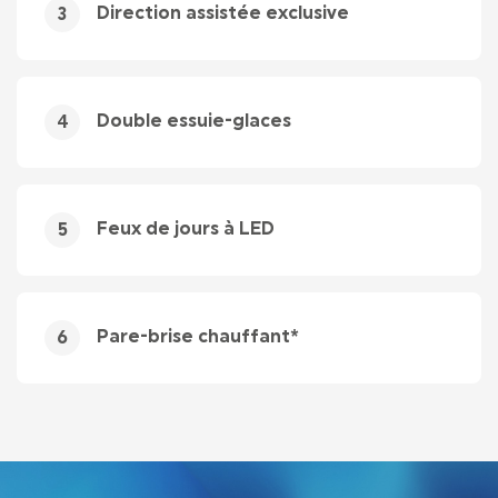
Direction assistée exclusive
3
Double essuie-glaces
4
Feux de jours à LED
5
Pare-brise chauffant*
6