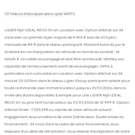
(1) Valeurs théoriques selon cycle WMTC.
LIGIER Myli I.DEAL REVO D+ en Location avec Option d’Achat sur 24
mois avec un premier loyer majoré de 4 450 € suivi de 23 loyers
mensuels de 89 € dans le réseau participant. Montant total dû par le
locataire en cas d’acquisition du véhicule au terme du contrat : 14
424,45 €. Un crédit vous engage et doit être remboursé. Vérifiez vos
capacités de remboursement avant de vous engager. Offre à
particuliers non cumulable en Location avec Option d’Achat sur 24
mois et 20 000km dans le réseau Ligier Group participant valable pour
toute commande avec immatriculation jusqu’au 31/01/2026, dans la
limite des stocks disponibles. Exemple pour une LIGIER Myli I.DEAL
REVO D+ au prix tarif constructeur du 01/01/2026 de 12 999 €. Option
d’Achat finale : 7 929,39€ ou reprise de votre véhicule suivant
engagement sous conditions de votre Distributeur. Durée totale du
financement : 24 mois. Dans le cadre de votre financement, vous
disposez d’un délai de rétractation. Sous réserve d’acceptation de votre