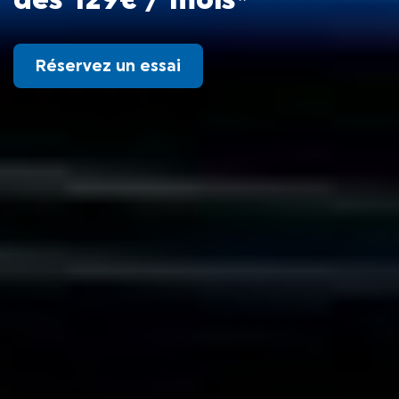
dès 129€ / mois*
Réservez un essai