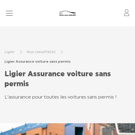
Mo
VOITURES SANS PERMIS
VÉHICULES EN STOCK
Ligier
Non classifié(e)
ACTUALITÉS
Ligier Assurance voiture sans permis
APRÈS-VENTE
Ligier Assurance voiture sans
FINANCEMENT ET ASSURANCE
permis
LOCATION OLD
L’assurance pour toutes les voitures sans permis !
CONTROLE TECHNIQUE
CONTACT