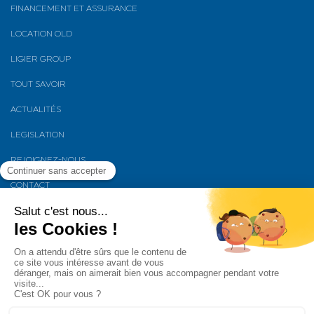
FINANCEMENT ET ASSURANCE
LOCATION OLD
LIGIER GROUP
TOUT SAVOIR
ACTUALITÉS
LEGISLATION
REJOIGNEZ-NOUS
CONTACT
PRÉSENTATION LIGIER JS 60 CHIC
VOITURE SANS PERMIS D’OCCASION BREST
Plan du site
Politique de confidentialité