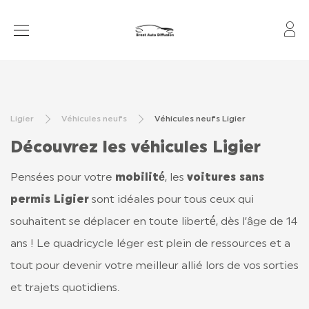
Mo
VOITURES SANS PERMIS
VÉHICULES EN STOCK
Ligier
Véhicules neufs
Véhicules neufs Ligier
ACTUALITÉS
Découvrez les véhicules Ligier
APRÈS-VENTE
Pensées pour votre
mobilité́
, les
voitures sans
FINANCEMENT ET ASSURANCE
permis Ligier
sont idéales pour tous ceux qui
LOCATION OLD
souhaitent se déplacer en toute liberté́, dès l’âge de 14
ans ! Le quadricycle léger est plein de ressources et a
CONTROLE TECHNIQUE
tout pour devenir votre meilleur allié lors de vos sorties
et trajets quotidiens.
CONTACT