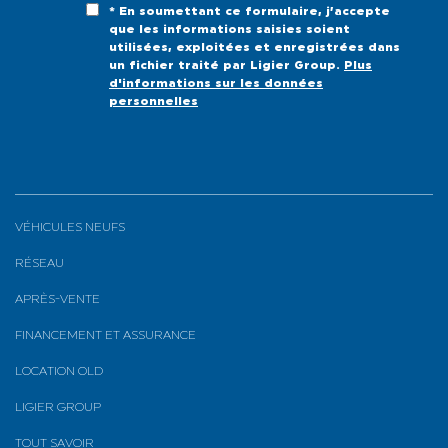
* En soumettant ce formulaire, j’accepte
que les informations saisies soient
utilisées, exploitées et enregistrées dans
un fichier traité par Ligier Group.
Plus
d'informations sur les données
personnelles
VÉHICULES NEUFS
RÉSEAU
APRÈS-VENTE
FINANCEMENT ET ASSURANCE
LOCATION OLD
LIGIER GROUP
TOUT SAVOIR